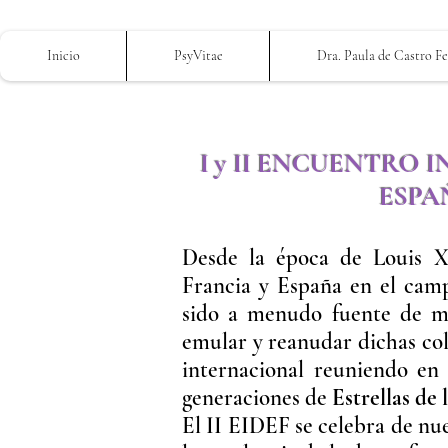
Inicio
PsyVitae
Dra. Paula de Castro F
I y II ENCUENTRO
ESPA
Desde la época de Louis XI
Francia y España en el cam
sido a menudo fuente de m
emular y reanudar dichas col
internacional reuniendo en
generaciones de
Estrellas de 
El II EIDEF se celebra de nu