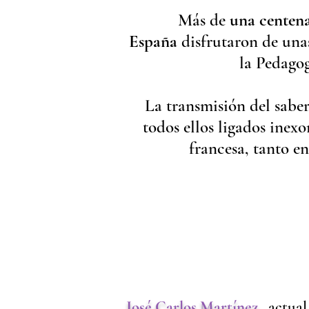
Más de
una centena
España
disfrutaron de una
la Pedagog
La transmisión del saber
todos ellos ligados inex
francesa, tanto en
José Carlos Martínez,
actual