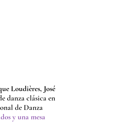
e Loudières, José
e danza clásica en
ional de Danza
ados y una mesa