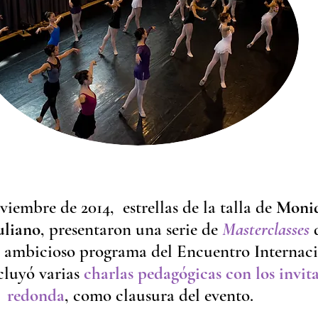
viembre de 2014, estrellas de la talla de
Moniqu
uliano
, presentaron una serie de
Masterclasses
d
 ambicioso programa del Encuentro Internac
cluyó varias
charlas pedagógicas con los invit
redonda
, como clausura del evento.