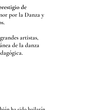
prestigio de
mor por la Danza y
s.
grandes artistas,
ránea de la danza
edagógica.
ién ha sido bailarín