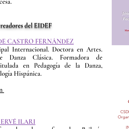
cesa.
res del EIDEF
DE CASTRO FERNÁNDEZ
ipal Internacional. Doctora en Artes.
de Danza Clásica. Formadora de
Titulada en Pedagogía de la Danza,
ología Hispánica.
ón
CSDM
Organi
ERVÉ ILARI
I