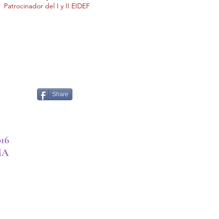
Patrocinador del I y II EIDEF
Share
016
MA