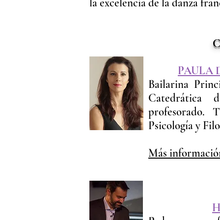
la excelencia de la danza fran
Creado
PAULA 
Bailarina Princ
Catedrática 
profesorado. 
Psicología y Fil
Más informaci
H